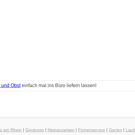
und Obst
einfach mal ins Büro liefern lassen!
nz am Rhein
|
Girokonto
|
Kleinanzeigen
|
Firmenservice
|
Garten
|
Lac