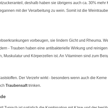
zuckeranteil, deshalb haben sie übrigens auch ca. 30% mehr K
annen mit der Verarbeitung zu wein. Somit ist die Weintraube 
rebserkrankungen vorbeugen, sie lindern Gicht und Rheuma. Weit
dern - Trauben haben eine antibakterielle Wirkung und reinige
n, Muskulatur und Körperzellen ist. An Vitaminen sind zum Beis
aststoffen. Der Verzehr wirkt - besonders wenn auch die Kerne
uch
Traubensaft
trinken.
ade
! Typisch ist natürlich die Kombination mit Käse und der berü