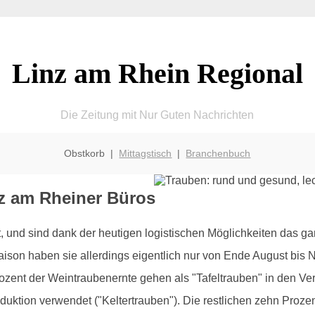
Linz am Rhein Regional
Die Zeitung mit Nur Guten Nachrichten
Obstkorb |
Mittagstisch
|
Branchenbuch
nz am Rheiner Büros
nd sind dank der heutigen logistischen Möglichkeiten das gan
Saison haben sie allerdings eigentlich nur von Ende August bi
ent der Weintraubenernte gehen als "Tafeltrauben" in den Ve
oduktion verwendet ("Keltertrauben"). Die restlichen zehn Proz